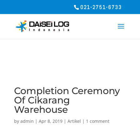
Galat basis data WordPress:
[Table
021-2751-6733
'u6906760_wp32.wpc5_cookieadmin_cookies' doesn't exist]
SELECT cookie_name, category, expires, description,
patterns FROM wpc5_cookieadmin_cookies
Completion Ceremony
Of Cikarang
Warehouse
by
admin
|
Apr 8, 2019
|
Artikel
|
1 comment